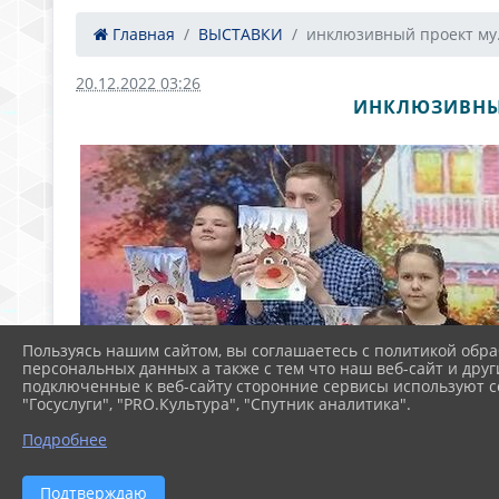
Главная
ВЫСТАВКИ
инклюзивный проект му.
20.12.2022 03:26
ИНКЛЮЗИВНЫЙ
Пользуясь нашим сайтом, вы соглашаетесь с политикой обра
персональных данных а также с тем что наш веб-сайт и друг
подключенные к веб-сайту сторонние сервисы используют co
"Госуслуги", "PRO.Культура", "Спутник аналитика".
Подробнее
Подтверждаю