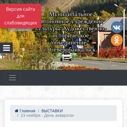
Версия сайта
Муниципальное
для
автономное учреждение
слабовидящих
культуры“Художественно-
историческое
объединение”
г. Северобайкальск.
Главная
ВЫСТАВКИ
23 ноября - День акварели