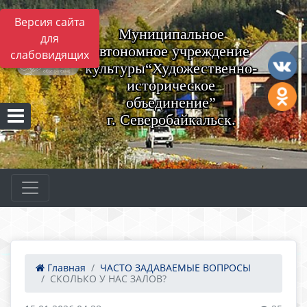
Версия сайта
Муниципальное
для
автономное учреждение
слабовидящих
культуры“Художественно-
историческое
объединение”
г. Северобайкальск.
Главная
ЧАСТО ЗАДАВАЕМЫЕ ВОПРОСЫ
СКОЛЬКО У НАС ЗАЛОВ?