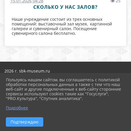
15.01.2026 04:28
25
СКОЛЬКО У НАС ЗАЛОВ?
Наше учреждение состоит из трех основных
помещений: выставочный зал музея, картинной
галереи и сувенирный салон. Посещение
сувенирного салона бесплатно.
2026 г. sbk-museum.ru
Вход
Пользуясь нашим сайтом, вы соглашаетесь с политикой
Карта сайта
обработки персональных данных а также с тем что наш
Политика обработки персональных данных
веб-сайт и другие подключенные к веб-сайту сторонние
сервисы используют cookies такие как "Госуслуги",
Сделано на KubCMS
"PRO.Культура", "Спутник аналитика".
Разработка и поддержка
Подробнее
Подтверждаю