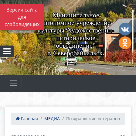
Версия сайта
Муниципальное
для
автономное учреждение
слабовидящих
культуры“Художественно-
историческое
объединение”
г. Северобайкальск.
Главная
МЕДИА
Поздравление ветеранов