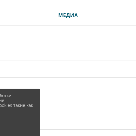
МЕДИА
ботки
ие
okies такие как