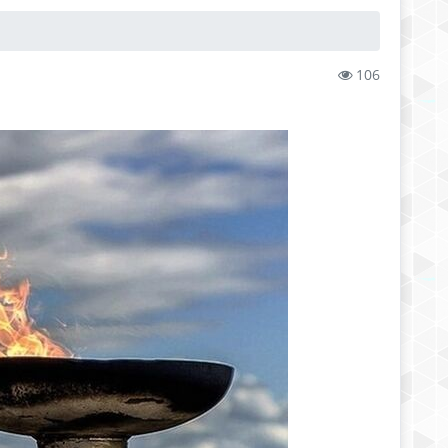
106
А