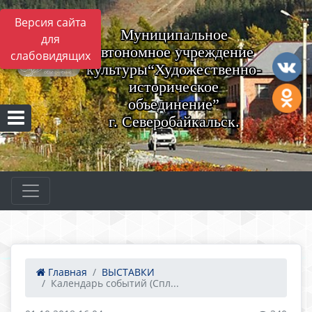
Версия сайта
Муниципальное
для
автономное учреждение
слабовидящих
культуры“Художественно-
историческое
объединение”
г. Северобайкальск.
Главная
ВЫСТАВКИ
Календарь событий (Спл...