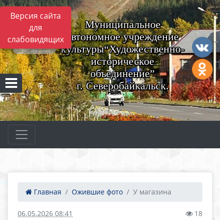
Версия сайта
Муниципальное
для
автономное учреждение
слабовидящих
культуры“Художественно-
историческое
объединение”
г. Северобайкальск.
Главная
Ожившие фото
У магазина
06.05.2026 08:41
18