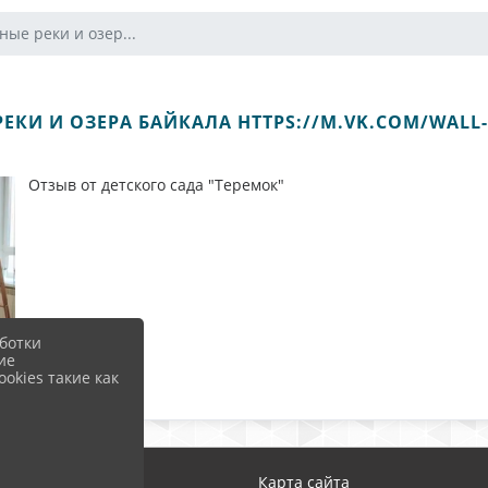
ые реки и озер...
ЕКИ И ОЗЕРА БАЙКАЛА HTTPS://M.VK.COM/WALL-2
Отзыв от детского сада "Теремок"
ботки
ие
okies такие как
од
Карта сайта