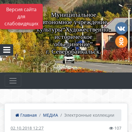
Версия сайта
Муниципальное
для
автономное учреждение
слабовидящих
культуры“Художественно-
историческое
объединение”
г. Северобайкальск.
Главная
МЕДИА
Электронные коллекции
02.10.2018 12:27
107