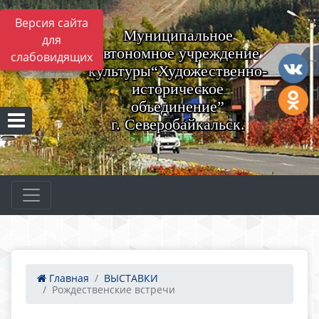
Версия сайта
Муниципальное
для
автономное учреждение
слабовидящих
культуры“Художественно-
историческое
объединение”
г. Северобайкальск.
Главная
ВЫСТАВКИ
Рождественские встречи