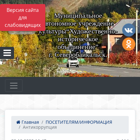
Версия сайта
Муниципальное
для
автономное учреждение
слабовидящих
культуры“Художественно-
историческое
объединение”
г. Северобайкальск.
Главная
ПОСЕТИТЕЛЯМ/ИНФОРМАЦИЯ
Антикоррупция