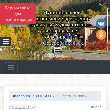
Версия сайта
Муниципальное
для
автономное учреждение
слабовидящих
культуры“Художественно-
историческое
объединение”
г. Северобайкальск.
Главная
КОНТАКТЫ
Обратная связь
29.12.2020 16:46
827