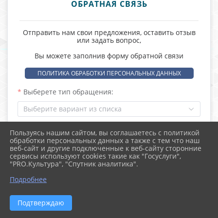
ОБРАТНАЯ СВЯЗЬ
Отправить нам свои предложения, оставить отзыв
или задать вопрос,
Вы можете заполнив форму обратной связи
ПОЛИТИКА ОБРАБОТКИ ПЕРСОНАЛЬНЫХ ДАННЫХ
Выберете тип обращения:
Выберите вариант из списка
Пользуясь нашим сайтом, вы соглашаетесь с политикой
Ф.И.О.:
обработки персональных данных а также с тем что наш
веб-сайт и другие подключенные к веб-сайту сторонние
сервисы используют cookies такие как "Госуслуги",
"PRO.Культура", "Спутник аналитика".
Подробнее
E-mail :
Подтверждаю