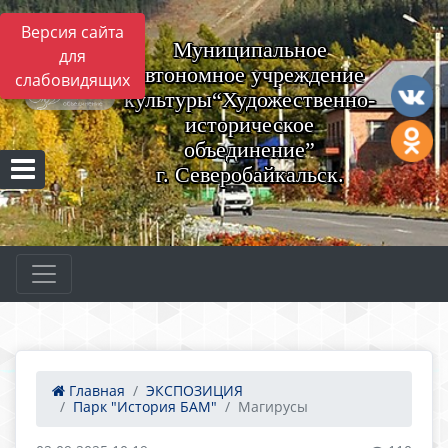
Версия сайта
Муниципальное
для
автономное учреждение
слабовидящих
культуры“Художественно-
историческое
объединение”
г. Северобайкальск.
Главная
ЭКСПОЗИЦИЯ
Парк "История БАМ"
Магирусы