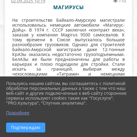
02.09.2025 10:19
110
МАГИРУСЫ
На строительстве Байкало-Амурскую магистрали
использовальсь немецкие автомобили «Магирус-
Дойц». В 1974 г. СССР заключил «контракт века»,
заказав у компании Magirus 9500 самосвалов. К
тому времени в Союзе выпускалось большое
разнообразие грузовиков. Однако для строителей
Байкало-Амурской магистрали даже 12-тонные
КрАЗы оказались недостаточно грузоподъемными.
БелАЗы же были предназначены для работы в
карьерах и плохо подходили для стройки. Стали
искать за границей, выбирая между
чехословацкими «Татрами» и немецкими
«Магирусами». Чехи оказались не готовы поставить
Пользуясь нашим сайтом, вы соглашаетесь с политикой
достаточное количество машин, и это определило
обработки персональных данных а также с тем что наш
выбор в пользу самосвалов Magirus 290D26K
веб-сайт и другие подключенные к веб-сайту сторонние
грузоподъемностью 16,6 т.
сервисы используют cookies такие как "Госуслуги",
"PRO.Культура", "Спутник аналитика".
«Магирусы» оказались отлично приспособлены для
тяжелейших условий советской Сибири.
Подробнее
10-цилиндровые дизели воздушного
охлаждения не требовали антифриза и
Подтверждаю
славились невероятной надежностью и
экономичностью.