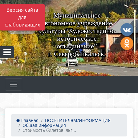
Версия сайта
Муниципальное
для
автономное учреждение
слабовидящих
культуры“Художественно-
историческое
объединение”
г. Северобайкальск.
Главная
ПОСЕТИТЕЛЯМ/ИНФОРМАЦИЯ
Общая информация
Стоимость билетов, льг...